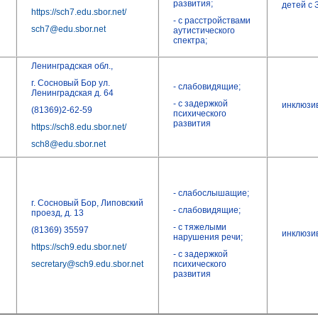
развития;
детей с 
https://sch7.edu.sbor.net/
- с расстройствами
sch7@edu.sbor.net
аутистического
спектра;
Ленинградская обл.,
г. Сосновый Бор ул.
- слабовидящие;
Ленинградская д. 64
- с задержкой
инклюзи
(81369)2-62-59
психического
развития
https://sch8.edu.sbor.net/
sch8@edu.sbor.net
- слабослышащие;
г. Сосновый Бор, Липовский
- слабовидящие;
проезд, д. 13
- с тяжелыми
(81369) 35597
инклюзи
нарушения речи;
https://sch9.edu.sbor.net/
- с задержкой
secretary@sch9.edu.sbor.net
психического
развития