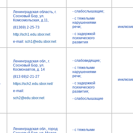
- слабослышащие;
Ленинградская область, г.
Сосновый Бор, ул.
- с тяжелыми
Комсомольская, д.11,
нарушениями
речи;
инклюзи
(81369) 2-25-73
- с задержкой
http://sch1.edu.sbor.net
психического
e-mail:
sch1@edu.sbor.net
развития
- слабовидящие;
Ленинградская обл., г.
Сосновый Бор, ул.
- с тяжелыми
Космонавтов, д. 14
нарушениями
речи;
(813 69)2-21-27
инклюзи
- с задержкой
»
https://sch2.edu.sbor.net/
психического
e-mail:
развития;
sch2@edu.sbor.net
- слабослышащие
Ленинградская обл., город
- с тяжелыми