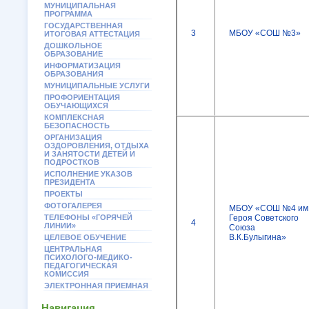
МУНИЦИПАЛЬНАЯ
ПРОГРАММА
ГОСУДАРСТВЕННАЯ
3
МБОУ «СОШ №3»
ИТОГОВАЯ АТТЕСТАЦИЯ
ДОШКОЛЬНОЕ
ОБРАЗОВАНИЕ
ИНФОРМАТИЗАЦИЯ
ОБРАЗОВАНИЯ
МУНИЦИПАЛЬНЫЕ УСЛУГИ
ПРОФОРИЕНТАЦИЯ
ОБУЧАЮЩИХСЯ
КОМПЛЕКСНАЯ
БЕЗОПАСНОСТЬ
ОРГАНИЗАЦИЯ
ОЗДОРОВЛЕНИЯ, ОТДЫХА
И ЗАНЯТОСТИ ДЕТЕЙ И
ПОДРОСТКОВ
ИСПОЛНЕНИЕ УКАЗОВ
ПРЕЗИДЕНТА
ПРОЕКТЫ
ФОТОГАЛЕРЕЯ
МБОУ «СОШ №4 им
ТЕЛЕФОНЫ «ГОРЯЧЕЙ
Героя Советского
4
ЛИНИИ»
Союза
В.К.Булыгина»
ЦЕЛЕВОЕ ОБУЧЕНИЕ
ЦЕНТРАЛЬНАЯ
ПСИХОЛОГО-МЕДИКО-
ПЕДАГОГИЧЕСКАЯ
КОМИССИЯ
ЭЛЕКТРОННАЯ ПРИЕМНАЯ
Навигация