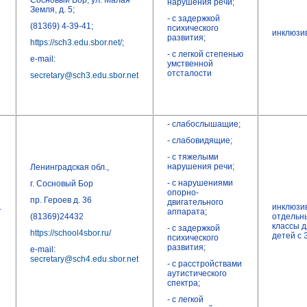
Сосновый Бор, ул. Малая
нарушения речи;
Земля, д. 5;
- с задержкой
(81369) 4-39-41;
психического
инклюзи
развития;
https://sch3.edu.sbor.net/
;
- с легкой степенью
e-mail:
умственной
отсталости
secretary@sch3.edu.sbor.net
- cлабослышащие;
- слабовидящие;
- с тяжелыми
нарушения речи;
Ленинградская обл.,
- с нарушениями
г. Сосновый Бор
опорно-
пр. Героев д. 36
двигательного
.
инклюзи
аппарата;
(81369)24432
отдельн
классы 
- с задержкой
https://school4sbor.ru/
детей с 
психического
развития;
e-mail:
secretary@sch4.edu.sbor.net
- с расстройствами
аутистического
спектра;
- с легкой