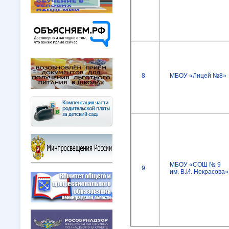
8
МБОУ «Лицей №8»
МБОУ «СОШ № 9
9
им. В.И. Некрасова»