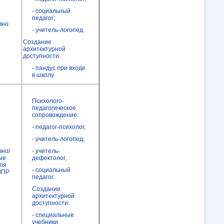
- социальный
педагог;
вно
- учитель-логопед.
Создание
архитектурной
доступности:
- пандус при входе
в школу.
Психолого-
педагогическое
сопровождение:
- педагог-психолог,
- учитель-логопед,
вно/
- учитель-
ые
дефектолог,
для
- социальный
ЗПР
педагог.
Создание
архитектурной
доступности:
- специальные
учебники