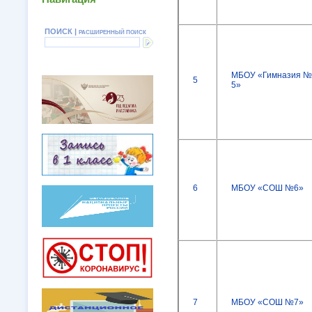
ПОИСК |
РАСШИРЕННЫЙ ПОИСК
МБОУ «Гимназия №
5
5»
6
МБОУ «СОШ №6»
7
МБОУ «СОШ №7»