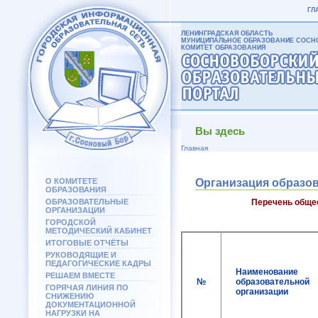
ГЛ
ЛЕНИНГРАДСКАЯ ОБЛАСТЬ
МУНИЦИПАЛЬНОЕ ОБРАЗОВАНИЕ СОСНО
КОМИТЕТ ОБРАЗОВАНИЯ
Вы здесь
Главная
О КОМИТЕТЕ
Организация образо
ОБРАЗОВАНИЯ
ОБРАЗОВАТЕЛЬНЫЕ
Перечень общео
ОРГАНИЗАЦИИ
ГОРОДСКОЙ
МЕТОДИЧЕСКИЙ КАБИНЕТ
ИТОГОВЫЕ ОТЧЁТЫ
РУКОВОДЯЩИЕ И
ПЕДАГОГИЧЕСКИЕ КАДРЫ
Наименование
РЕШАЕМ ВМЕСТЕ
№
образовательной
ГОРЯЧАЯ ЛИНИЯ ПО
организации
СНИЖЕНИЮ
ДОКУМЕНТАЦИОННОЙ
НАГРУЗКИ НА