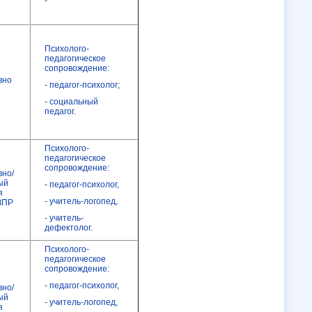
Психолого-
педагогическое
сопровождение:
вно
- педагог-психолог;
- социальный
педагог.
Психолого-
педагогическое
сопровождение:
вно/
ый
- педагог-психолог,
я
- учитель-логопед,
ЗПР
- учитель-
дефектолог.
Психолого-
педагогическое
сопровождение:
- педагог-психолог,
вно/
ый
- учитель-логопед,
я