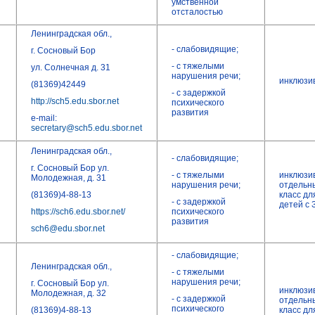
умственной
отсталостью
Ленинградская обл.,
- слабовидящие;
г. Сосновый Бор
- с тяжелыми
ул. Солнечная д. 31
нарушения речи;
инклюзи
(81369)42449
- с задержкой
http://sch5.edu.sbor.net
психического
развития
e-mail:
secretary@sch5.edu.sbor.net
Ленинградская обл.,
- слабовидящие;
г. Сосновый Бор ул.
- с тяжелыми
инклюзи
Молодежная, д. 31
нарушения речи;
отдельн
(81369)4-88-13
класс дл
- с задержкой
детей с 
https://sch6.edu.sbor.net/
психического
развития
sch6@edu.sbor.net
- слабовидящие;
Ленинградская обл.,
- с тяжелыми
нарушения речи;
г. Сосновый Бор ул.
инклюзи
Молодежная, д. 32
- с задержкой
отдельн
психического
(81369)4-88-13
класс дл