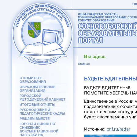
ГЛ
ЛЕНИНГРАДСКАЯ ОБЛАСТЬ
МУНИЦИПАЛЬНОЕ ОБРАЗОВАНИЕ СОСНО
КОМИТЕТ ОБРАЗОВАНИЯ
Вы здесь
Главная
О КОМИТЕТЕ
БУДЬТЕ БДИТЕЛЬНЫ
ОБРАЗОВАНИЯ
ОБРАЗОВАТЕЛЬНЫЕ
БУДЬТЕ БДИТЕЛЬНЫ!
ОРГАНИЗАЦИИ
ПОМОГИТЕ УБЕРЕЧЬ НА
ГОРОДСКОЙ
МЕТОДИЧЕСКИЙ КАБИНЕТ
Единственное в России 
ИТОГОВЫЕ ОТЧЁТЫ
подозрительных объекта
РУКОВОДЯЩИЕ И
ответственным сотрудни
ПЕДАГОГИЧЕСКИЕ КАДРЫ
будет своевременно уни
РЕШАЕМ ВМЕСТЕ
ГОРЯЧАЯ ЛИНИЯ ПО
СНИЖЕНИЮ
Источник:
onf.ru/radar
ДОКУМЕНТАЦИОННОЙ
НАГРУЗКИ НА