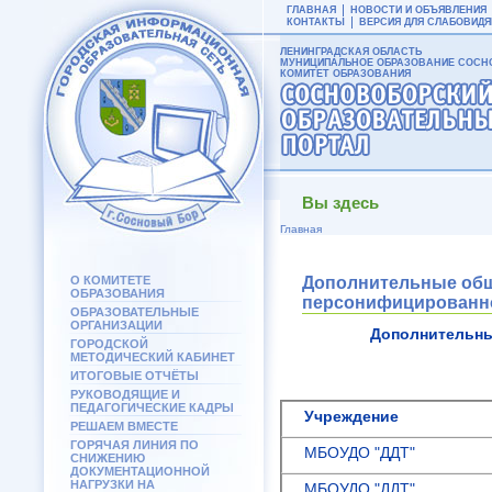
ГЛАВНАЯ
НОВОСТИ И ОБЪЯВЛЕНИЯ
КОНТАКТЫ
ВЕРСИЯ ДЛЯ СЛАБОВИД
ЛЕНИНГРАДСКАЯ ОБЛАСТЬ
МУНИЦИПАЛЬНОЕ ОБРАЗОВАНИЕ СОСНО
КОМИТЕТ ОБРАЗОВАНИЯ
Вы здесь
Главная
О КОМИТЕТЕ
Дополнительные общ
ОБРАЗОВАНИЯ
персонифицированно
ОБРАЗОВАТЕЛЬНЫЕ
ОРГАНИЗАЦИИ
Дополнительны
ГОРОДСКОЙ
МЕТОДИЧЕСКИЙ КАБИНЕТ
ИТОГОВЫЕ ОТЧЁТЫ
РУКОВОДЯЩИЕ И
ПЕДАГОГИЧЕСКИЕ КАДРЫ
Учреждение
РЕШАЕМ ВМЕСТЕ
ГОРЯЧАЯ ЛИНИЯ ПО
МБОУДО "ДДТ"
СНИЖЕНИЮ
ДОКУМЕНТАЦИОННОЙ
НАГРУЗКИ НА
МБОУДО "ДДТ"