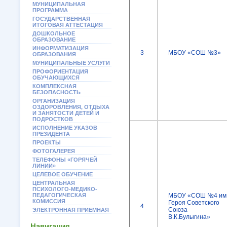
МУНИЦИПАЛЬНАЯ
ПРОГРАММА
ГОСУДАРСТВЕННАЯ
ИТОГОВАЯ АТТЕСТАЦИЯ
ДОШКОЛЬНОЕ
ОБРАЗОВАНИЕ
ИНФОРМАТИЗАЦИЯ
3
МБОУ «СОШ №3»
ОБРАЗОВАНИЯ
МУНИЦИПАЛЬНЫЕ УСЛУГИ
ПРОФОРИЕНТАЦИЯ
ОБУЧАЮЩИХСЯ
КОМПЛЕКСНАЯ
БЕЗОПАСНОСТЬ
ОРГАНИЗАЦИЯ
ОЗДОРОВЛЕНИЯ, ОТДЫХА
И ЗАНЯТОСТИ ДЕТЕЙ И
ПОДРОСТКОВ
ИСПОЛНЕНИЕ УКАЗОВ
ПРЕЗИДЕНТА
ПРОЕКТЫ
ФОТОГАЛЕРЕЯ
ТЕЛЕФОНЫ «ГОРЯЧЕЙ
ЛИНИИ»
ЦЕЛЕВОЕ ОБУЧЕНИЕ
ЦЕНТРАЛЬНАЯ
ПСИХОЛОГО-МЕДИКО-
ПЕДАГОГИЧЕСКАЯ
МБОУ «СОШ №4 им
КОМИССИЯ
Героя Советского
4
Союза
ЭЛЕКТРОННАЯ ПРИЕМНАЯ
В.К.Булыгина»
Навигация