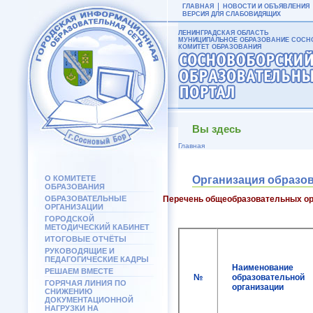
ГЛАВНАЯ
НОВОСТИ И ОБЪЯВЛЕНИЯ
ВЕРСИЯ ДЛЯ СЛАБОВИДЯЩИХ
ЛЕНИНГРАДСКАЯ ОБЛАСТЬ
МУНИЦИПАЛЬНОЕ ОБРАЗОВАНИЕ СОСНО
КОМИТЕТ ОБРАЗОВАНИЯ
Вы здесь
Главная
О КОМИТЕТЕ
Организация образо
ОБРАЗОВАНИЯ
ОБРАЗОВАТЕЛЬНЫЕ
Перечень общеобразовательных ор
ОРГАНИЗАЦИИ
ГОРОДСКОЙ
МЕТОДИЧЕСКИЙ КАБИНЕТ
ИТОГОВЫЕ ОТЧЁТЫ
РУКОВОДЯЩИЕ И
ПЕДАГОГИЧЕСКИЕ КАДРЫ
Наименование
РЕШАЕМ ВМЕСТЕ
№
образовательной
ГОРЯЧАЯ ЛИНИЯ ПО
организации
СНИЖЕНИЮ
ДОКУМЕНТАЦИОННОЙ
НАГРУЗКИ НА