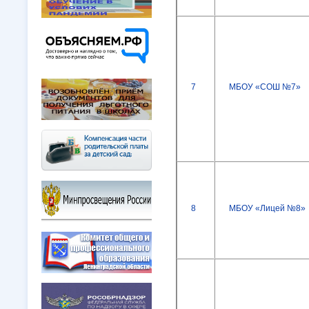
7
МБОУ «СОШ №7»
8
МБОУ «Лицей №8»