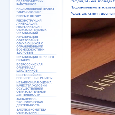
Сегодня, 24 июня, проведëн О
ПЕДАГОГИЧЕСКИХ
РАБОТНИКОВ
Продолжительность экзамена п
НАЦИОНАЛЬНЫЙ ПРОЕКТ
"ОБРАЗОВАНИЕ"
Результаты станут известны 
ПРИЁМ В ШКОЛУ
РЕКОНСТРУКЦИЯ,
ЛИКВИДАЦИЯ,
РЕОРГАНИЗАЦИЯ
ОБРАЗОВАТЕЛЬНЫХ
ОРГАНИЗАЦИЙ
ОРГАНИЗАЦИЯ
ОБРАЗОВАНИЯ
ОБУЧАЮЩИХСЯ С
ОГРАНИЧЕННЫМИ
ВОЗМОЖНОСТЯМИ
ЗДОРОВЬЯ
ОРГАНИЗАЦИЯ ГОРЯЧЕГО
ПИТАНИЯ
ВСЕРОССИЙСКАЯ
ОЛИМПИАДА
ШКОЛЬНИКОВ
ВСЕРОССИЙСКИЕ
ПРОВЕРОЧНЫЕ РАБОТЫ
НЕЗАВИСИМАЯ ОЦЕНКА
КАЧЕСТВА УСЛОВИЙ
ОСУЩЕСТВЛЕНИЯ
ОБРАЗОВАТЕЛЬНОЙ
ДЕЯТЕЛЬНОСТИ
ФИНАНСОВО-
ЭКОНОМИЧЕСКАЯ
ДЕЯТЕЛЬНОСТЬ
ЗАКУПКИ КОМИТЕТА
ОБРАЗОВАНИЯ