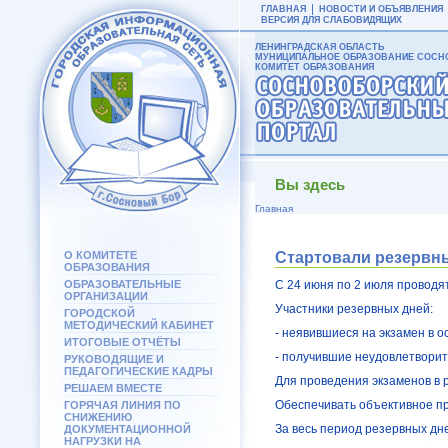
ГЛАВНАЯ
НОВОСТИ И ОБЪЯВЛЕНИЯ
ВЕРСИЯ ДЛЯ СЛАБОВИДЯЩИХ
ЛЕНИНГРАДСКАЯ ОБЛАСТЬ
МУНИЦИПАЛЬНОЕ ОБРАЗОВАНИЕ СОСНО
КОМИТЕТ ОБРАЗОВАНИЯ
Вы здесь
Главная
О КОМИТЕТЕ
Стартовали резервны
ОБРАЗОВАНИЯ
ОБРАЗОВАТЕЛЬНЫЕ
С 24 июня по 2 июля проводя
ОРГАНИЗАЦИИ
Участники резервных дней:
ГОРОДСКОЙ
МЕТОДИЧЕСКИЙ КАБИНЕТ
- неявившиеся на экзамен в 
ИТОГОВЫЕ ОТЧЁТЫ
- получившие неудовлетворит
РУКОВОДЯЩИЕ И
ПЕДАГОГИЧЕСКИЕ КАДРЫ
Для проведения экзаменов в 
РЕШАЕМ ВМЕСТЕ
Обеспечивать объективное пр
ГОРЯЧАЯ ЛИНИЯ ПО
СНИЖЕНИЮ
За весь период резервных дн
ДОКУМЕНТАЦИОННОЙ
НАГРУЗКИ НА