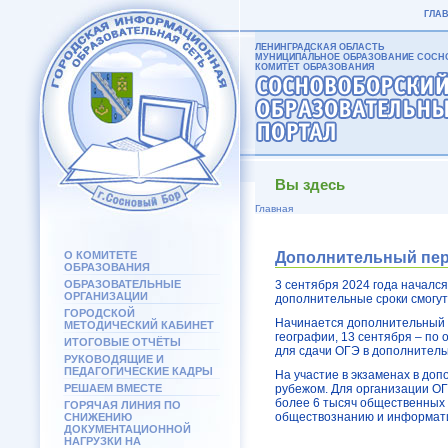
ГЛА
ЛЕНИНГРАДСКАЯ ОБЛАСТЬ
МУНИЦИПАЛЬНОЕ ОБРАЗОВАНИЕ СОСНО
КОМИТЕТ ОБРАЗОВАНИЯ
Вы здесь
Главная
О КОМИТЕТЕ
Дополнительный пер
ОБРАЗОВАНИЯ
ОБРАЗОВАТЕЛЬНЫЕ
3 сентября 2024 года началс
ОРГАНИЗАЦИИ
дополнительные сроки смогут
ГОРОДСКОЙ
Начинается дополнительный п
МЕТОДИЧЕСКИЙ КАБИНЕТ
географии, 13 сентября – по
ИТОГОВЫЕ ОТЧЁТЫ
для сдачи ОГЭ в дополнитель
РУКОВОДЯЩИЕ И
ПЕДАГОГИЧЕСКИЕ КАДРЫ
На участие в экзаменах в до
РЕШАЕМ ВМЕСТЕ
рубежом. Для организации ОГ
более 6 тысяч общественных 
ГОРЯЧАЯ ЛИНИЯ ПО
обществознанию и информат
СНИЖЕНИЮ
ДОКУМЕНТАЦИОННОЙ
НАГРУЗКИ НА